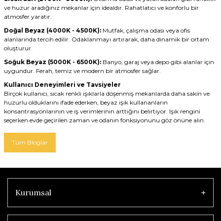
ve huzur aradığınız mekanlar için idealdir. Rahatlatıcı ve konforlu bir
atmosfer yaratır.
Doğal Beyaz (4000K - 4500K):
Mutfak, çalışma odası veya ofis
alanlarında tercih edilir. Odaklanmayı artırarak, daha dinamik bir ortam
oluşturur.
Soğuk Beyaz (5000K - 6500K):
Banyo, garaj veya depo gibi alanlar için
uygundur. Ferah, temiz ve modern bir atmosfer sağlar.
Kullanıcı Deneyimleri ve Tavsiyeler
Birçok kullanıcı, sıcak renkli ışıklarla döşenmiş mekanlarda daha sakin ve
huzurlu olduklarını ifade ederken, beyaz ışık kullananların
konsantrasyonlarının ve iş verimlerinin arttığını belirtiyor. Işık rengini
seçerken evde geçirilen zaman ve odanın fonksiyonunu göz önüne alın.
Tüm Bloglar
Kurumsal