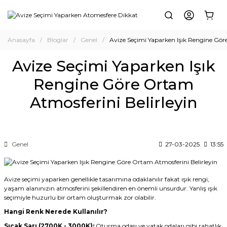
Anasayfa
Bloglar
Genel
Avize Seçimi Yaparken Işık Rengine Gör
Avize Seçimi Yaparken Işık
Rengine Göre Ortam
Atmosferini Belirleyin
Genel
27-03-2025
13:55
Avize seçimi yaparken genellikle tasarımına odaklanılır fakat ışık rengi,
yaşam alanınızın atmosferini şekillendiren en önemli unsurdur. Yanlış ışık
seçimiyle huzurlu bir ortam oluşturmak zor olabilir.
Hangi Renk Nerede Kullanılır?
Sıcak Sarı (2700K - 3000K):
Oturma odası ve yatak odaları gibi rahatlık