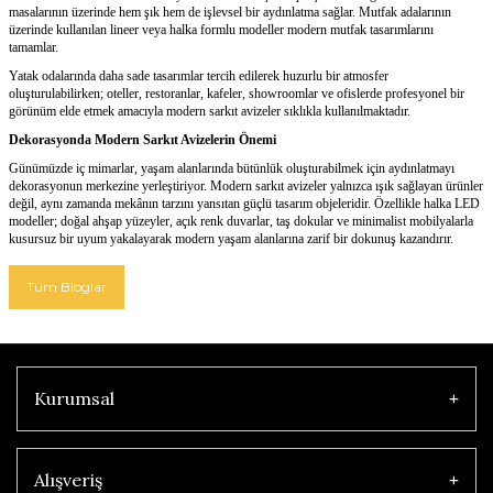
masalarının üzerinde hem şık hem de işlevsel bir aydınlatma sağlar. Mutfak adalarının
üzerinde kullanılan lineer veya halka formlu modeller modern mutfak tasarımlarını
tamamlar.
Yatak odalarında daha sade tasarımlar tercih edilerek huzurlu bir atmosfer
oluşturulabilirken; oteller, restoranlar, kafeler, showroomlar ve ofislerde profesyonel bir
görünüm elde etmek amacıyla modern sarkıt avizeler sıklıkla kullanılmaktadır.
Dekorasyonda Modern Sarkıt Avizelerin Önemi
Günümüzde iç mimarlar, yaşam alanlarında bütünlük oluşturabilmek için aydınlatmayı
dekorasyonun merkezine yerleştiriyor. Modern sarkıt avizeler yalnızca ışık sağlayan ürünler
değil, aynı zamanda mekânın tarzını yansıtan güçlü tasarım objeleridir. Özellikle halka LED
modeller; doğal ahşap yüzeyler, açık renk duvarlar, taş dokular ve minimalist mobilyalarla
kusursuz bir uyum yakalayarak modern yaşam alanlarına zarif bir dokunuş kazandırır.
Tüm Bloglar
Kurumsal
Alışveriş