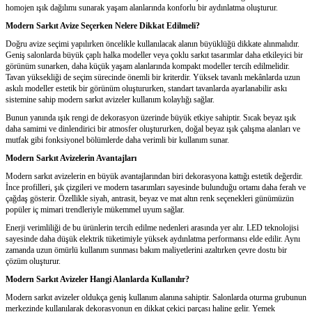
homojen ışık dağılımı sunarak yaşam alanlarında konforlu bir aydınlatma oluşturur.
Modern Sarkıt Avize Seçerken Nelere Dikkat Edilmeli?
Doğru avize seçimi yapılırken öncelikle kullanılacak alanın büyüklüğü dikkate alınmalıdır.
Geniş salonlarda büyük çaplı halka modeller veya çoklu sarkıt tasarımlar daha etkileyici bir
görünüm sunarken, daha küçük yaşam alanlarında kompakt modeller tercih edilmelidir.
Tavan yüksekliği de seçim sürecinde önemli bir kriterdir. Yüksek tavanlı mekânlarda uzun
askılı modeller estetik bir görünüm oluştururken, standart tavanlarda ayarlanabilir askı
sistemine sahip modern sarkıt avizeler kullanım kolaylığı sağlar.
Bunun yanında ışık rengi de dekorasyon üzerinde büyük etkiye sahiptir. Sıcak beyaz ışık
daha samimi ve dinlendirici bir atmosfer oluştururken, doğal beyaz ışık çalışma alanları ve
mutfak gibi fonksiyonel bölümlerde daha verimli bir kullanım sunar.
Modern Sarkıt Avizelerin Avantajları
Modern sarkıt avizelerin en büyük avantajlarından biri dekorasyona kattığı estetik değerdir.
İnce profilleri, şık çizgileri ve modern tasarımları sayesinde bulunduğu ortamı daha ferah ve
çağdaş gösterir. Özellikle siyah, antrasit, beyaz ve mat altın renk seçenekleri günümüzün
popüler iç mimari trendleriyle mükemmel uyum sağlar.
Enerji verimliliği de bu ürünlerin tercih edilme nedenleri arasında yer alır. LED teknolojisi
sayesinde daha düşük elektrik tüketimiyle yüksek aydınlatma performansı elde edilir. Aynı
zamanda uzun ömürlü kullanım sunması bakım maliyetlerini azaltırken çevre dostu bir
çözüm oluşturur.
Modern Sarkıt Avizeler Hangi Alanlarda Kullanılır?
Modern sarkıt avizeler oldukça geniş kullanım alanına sahiptir. Salonlarda oturma grubunun
merkezinde kullanılarak dekorasyonun en dikkat çekici parçası haline gelir. Yemek