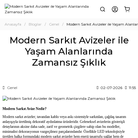
Anasayfa
Bloglar
Genel
Modern Sarkıt Avizeler ile Yaşam Alanla
Modern Sarkıt Avizeler ile
Yaşam Alanlarında
Zamansız Şıklık
Genel
02-07-2026
11:55
Modern Sarkıt Avize Nedir?
Modern sarkıt
avizeler; tavandan kablo veya askı sistemiyle sarkıtılan, çağdaş tasarım
anlayışıyla üretilmiş dekoratif aydınlatma ürünleridir. Geleneksel avizelerin gösterişli
detaylarının aksine daha sade, zarif ve geometrik çizgilere sahip olan bu modeller,
minimalist dekorasyonun vazgeçilmez parçalarındandır. Özellikle LED teknolojisiyle
üretilen halka formundaki modern sarkıt avizeler hem enerji tasarrufu sağlar hem de