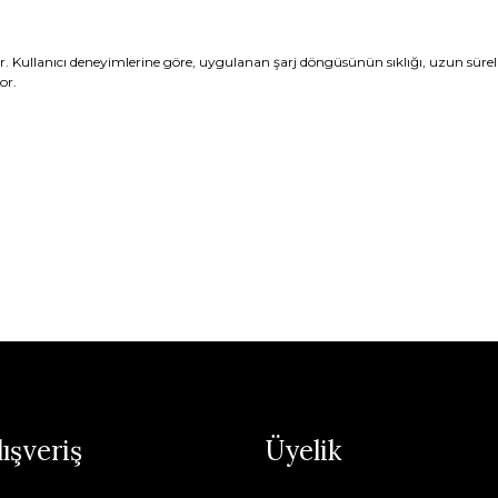
iyor. Kullanıcı deneyimlerine göre, uygulanan şarj döngüsünün sıklığı, uzun süre
or.
lışveriş
Üyelik