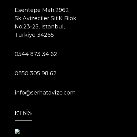
Esentepe Mah.2962
Sk.Avizeciler Sit.K Blok
No:23-25, İstanbul,
Türkiye 34265
0544 873 34 62
0850 305 98 62
info@serhatavize.com
ETBİS