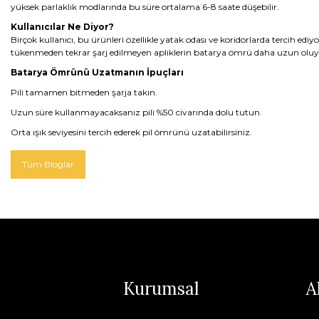
yüksek parlaklık modlarında bu süre ortalama 6-8 saate düşebilir.
Kullanıcılar Ne Diyor?
Birçok kullanıcı, bu ürünleri özellikle yatak odası ve koridorlarda tercih ed
tükenmeden tekrar şarj edilmeyen apliklerin batarya ömrü daha uzun oluy
Batarya Ömrünü Uzatmanın İpuçları
Pili tamamen bitmeden şarja takın.
Uzun süre kullanmayacaksanız pili %50 civarında dolu tutun.
Orta ışık seviyesini tercih ederek pil ömrünü uzatabilirsiniz.
Tüm Bloglar
Kurumsal
A