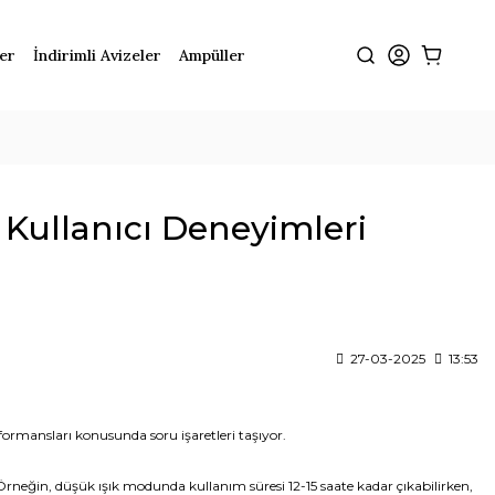
ler
İndirimli Avizeler
Ampüller
 Kullanıcı Deneyimleri
27-03-2025
13:53
rformansları konusunda soru işaretleri taşıyor.
ir. Örneğin, düşük ışık modunda kullanım süresi 12-15 saate kadar çıkabilirken,