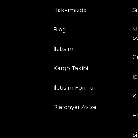
Hakkımızda
S
Blog
Me
S
İletişim
Gi
Kargo Takibi
İp
İletişim Formu
Ki
Plafonyer Avize
H
S