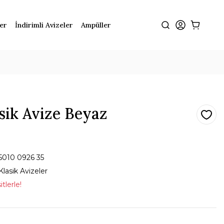
ler
İndirimli Avizeler
Ampüller
sik Avize Beyaz
5010 0926 35
Klasik Avizeler
tlerle!