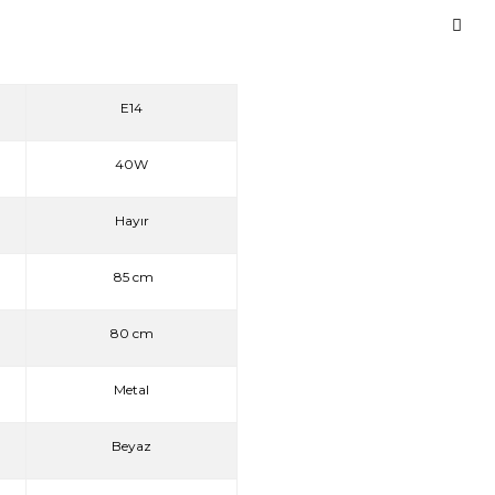
E14
40W
Hayır
85 cm
80 cm
Metal
Beyaz