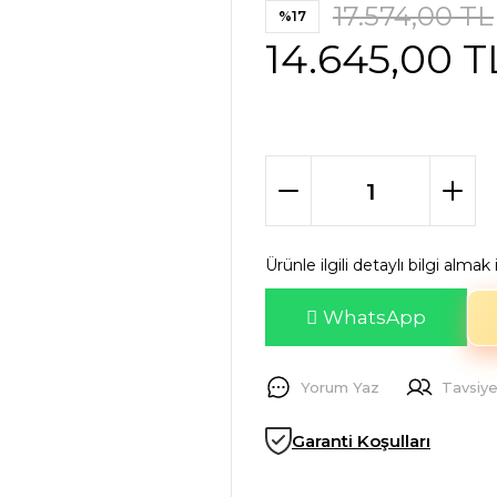
17.574,00 TL
%17
14.645,00 T
Ürünle ilgili detaylı bilgi alma
WhatsApp
Yorum Yaz
Tavsiye
Garanti Koşulları