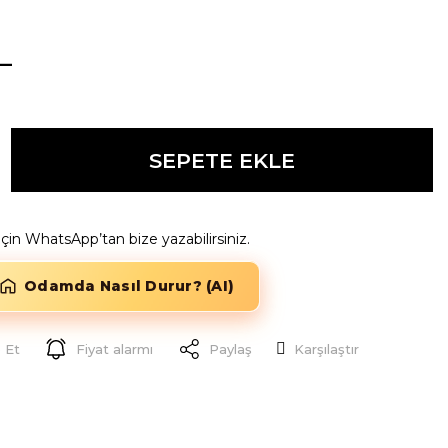
L
SEPETE EKLE
k için WhatsApp’tan bize yazabilirsiniz.
Odamda Nasıl Durur? (AI)
 Et
Fiyat alarmı
Paylaş
Karşılaştır