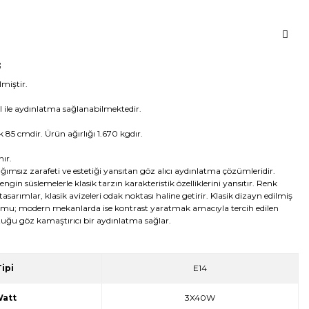
;
miştir.
l ile aydınlatma sağlanabilmektedir.
 85 cmdir. Ürün ağırlığı 1.670 kgdır.
ır.
ımsız zarafeti ve estetiği yansıtan göz alıcı aydınlatma çözümleridir.
ngin süslemelerle klasik tarzın karakteristik özelliklerini yansıtır. Renk
e tasarımlar, klasik avizeleri odak noktası haline getirir. Klasik dizayn edilmiş
u; modern mekanlarda ise kontrast yaratmak amacıyla tercih edilen
uştuğu göz kamaştırıcı bir aydınlatma sağlar.
ipi
E14
att
3X40W