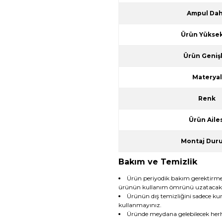
Ampul Dah
Ürün Yüksek
Ürün Genişl
Materyal
Renk
Ürün Ailes
Montaj Dur
Bakım ve Temizlik
Ürün periyodik bakım gerektirmez. 
ürünün kullanım ömrünü uzatacakt
Ürünün dış temizliğini sadece ku
kullanmayınız.
Üründe meydana gelebilecek herh