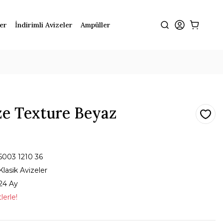
ler
İndirimli Avizeler
Ampüller
ze Texture Beyaz
5003 1210 36
Klasik Avizeler
24 Ay
lerle!