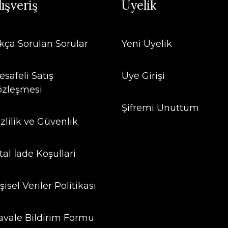
lışveriş
Üyelik
ıkça Sorulan Sorular
Yeni Üyelik
safeli Satış
Üye Girişi
özleşmesi
Şifremi Unuttum
zlilik ve Güvenlik
tal İade Koşullari
şisel Veriler Politikası
avale Bildirim Formu