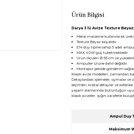
Ürün Bilgisi
Darya 3 lü Avize Texture Beyaz
Metal malzeme kullanılarak üretil
Texture Beyaz boyalıdır.
E14 duy tipine sahip 3 adet ampu
MAX 40W güç tüketmektedir.
Ürün ölçüleri Ø:55 cm ve yükseklik
Ampuller ürüne dahil değildir.
Montajsız şekilde gönderim sağlan
Klasik avize modelleri, zamandan bağ
Detaylardaki işlemeler, oymalar ve ze
seçimleri, kristal detaylar ve sofistik
yaşam alanlarında bütünlüğün uyum
klasik avizeler, ışığın zarafetle bul
Ampul Duy T
Maksimum W