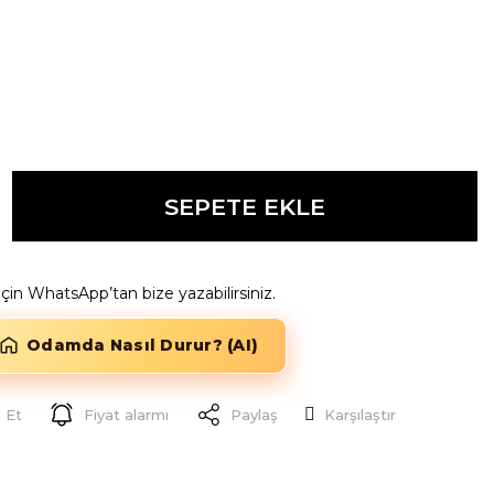
SEPETE EKLE
k için WhatsApp’tan bize yazabilirsiniz.
Odamda Nasıl Durur? (AI)
 Et
Fiyat alarmı
Paylaş
Karşılaştır