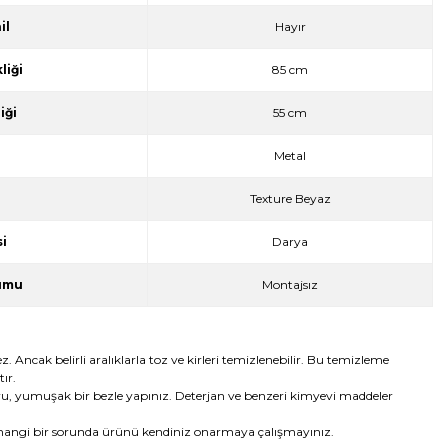
il
Hayır
liği
85 cm
iği
55 cm
Metal
Texture Beyaz
i
Darya
umu
Montajsız
Ancak belirli aralıklarla toz ve kirleri temizlenebilir. Bu temizleme
ır.
ru, yumuşak bir bezle yapınız. Deterjan ve benzeri kimyevi maddeler
angi bir sorunda ürünü kendiniz onarmaya çalışmayınız.