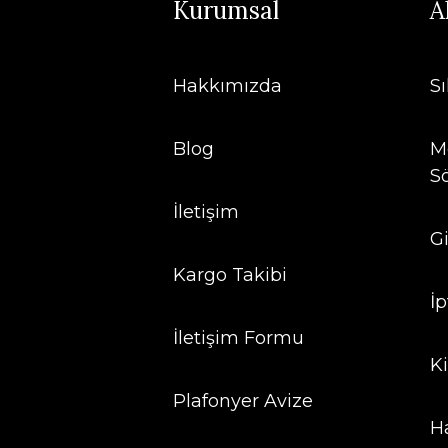
Kurumsal
A
Hakkımızda
S
Blog
Me
S
İletişim
Gi
Kargo Takibi
İp
İletişim Formu
Ki
Plafonyer Avize
H