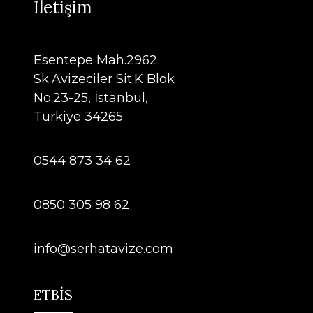
İletişim
Esentepe Mah.2962
Sk.Avizeciler Sit.K Blok
No:23-25, İstanbul,
Türkiye 34265
0544 873 34 62
0850 305 98 62
info@serhatavize.com
ETBİS