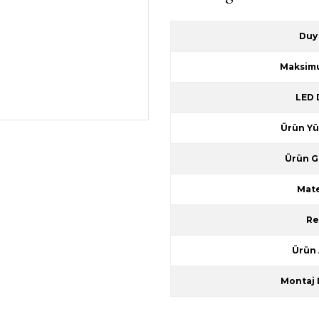
Duy 
Maksim
LED 
Ürün Yü
Ürün Ge
Mate
Re
Ürün 
Montaj