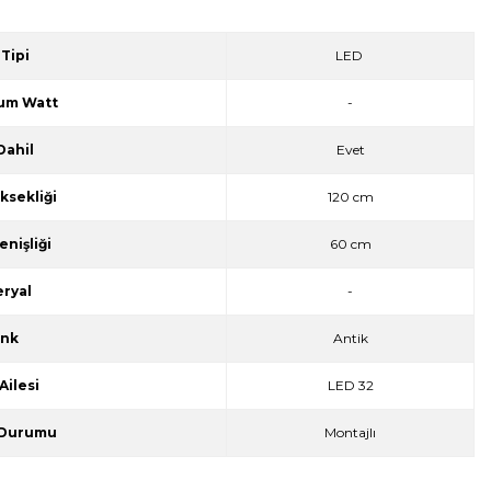
Tipi
LED
um Watt
-
Dahil
Evet
ksekliği
120 cm
nişliği
60 cm
ryal
-
nk
Antik
Ailesi
LED 32
 Durumu
Montajlı