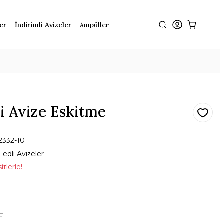
ler
İndirimli Avizeler
Ampüller
li Avize Eskitme
2332-10
Ledli Avizeler
tlerle!
L