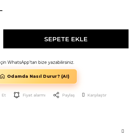
L
SEPETE EKLE
k için WhatsApp’tan bize yazabilirsiniz.
Odamda Nasıl Durur? (AI)
 Et
Fiyat alarmı
Paylaş
Karşılaştır