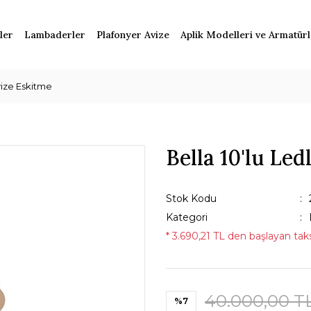
ler
Lambaderler
Plafonyer Avize
Aplik Modelleri ve Armatür
Avize Eskitme
Bella 10'lu Led
Stok Kodu
Kategori
* 3.690,21 TL den başlayan taksi
40.000,00 T
%7