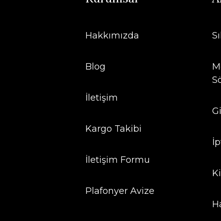
Hakkımızda
S
Blog
Me
S
İletişim
Gi
Kargo Takibi
İp
İletişim Formu
Ki
Plafonyer Avize
H