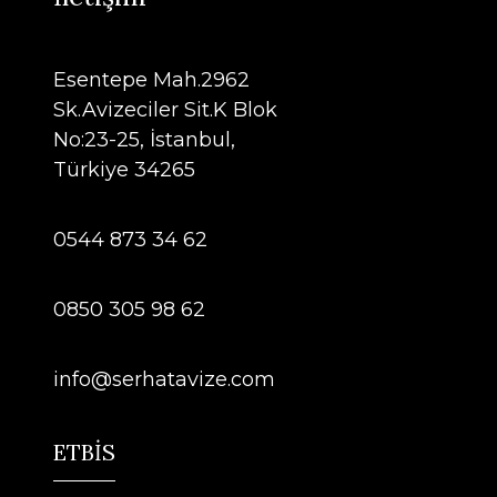
Esentepe Mah.2962
Sk.Avizeciler Sit.K Blok
No:23-25, İstanbul,
Türkiye 34265
0544 873 34 62
0850 305 98 62
info@serhatavize.com
ETBİS