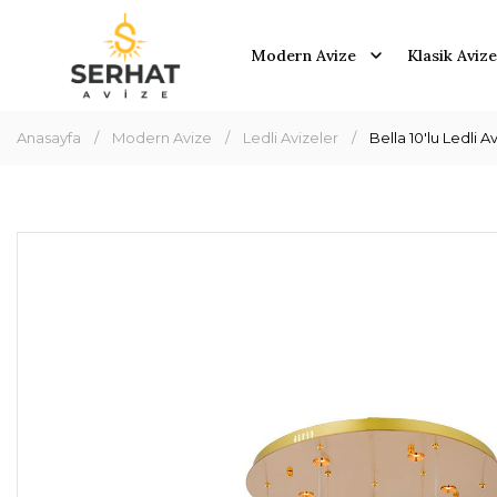
Modern Avize
Klasik Avize
Anasayfa
Modern Avize
Ledli Avizeler
Bella 10'lu Ledli 