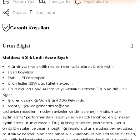
Yorum Yaz
Tavsiye Et
Fiyat alarmı
Paylaş
Karşılaştır
Garanti Koşulları
Ürün Bilgisi
Moldova 40lık Ledli Avize Siyah;
Alüminyum ve akrilik malzemeler kullanılarak üretilmiştir.
siyah boyalıdır.
Dahili LED'e sahiptir.
Ürün ledleri 55W güç tüketmektedir.
Ürün ölçüleri En/Ø:40 cm ve yükseklik 90 cmdir. Ürün ağırlığı 1.37
Kgdır.
Işık renk sıcaklığı Gün Işığı 4000 Kelvin'dir.
Montajlı şekilde gönderim sağlanır.
Led avize modelleri, modern avizeler içinde "az enerji - maksimum
aydınlatma" performansları ile son yılların en çok tercih edilen iç mekan
aydınlatma ürünlerindedir. Düşük enerji tüketimi, çevre dostu, uzun
ömürlü yapıları ve tasarım çeşitliliği ile salon, oturma odası, yemek odası,
mutfak ve benzeri alanlarda rahatlıkla kullanabilirsiniz. Led salon avizeleri,
led aplik, led lambader ve led sarkıt avize modellerinden farklı tasarımları