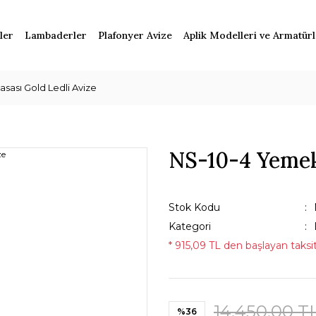
ler
Lambaderler
Plafonyer Avize
Aplik Modelleri ve Armatür
sası Gold Ledli Avize
NS-10-4 Yemek
Stok Kodu
Kategori
* 915,09 TL den başlayan taksit
14.450,00 T
%36