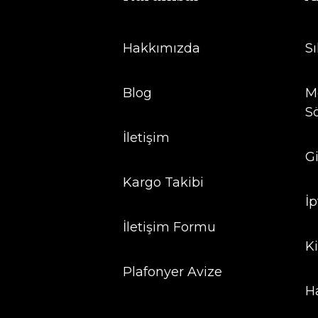
Hakkımızda
S
Blog
Me
S
İletişim
Gi
Kargo Takibi
İp
İletişim Formu
Ki
Plafonyer Avize
H