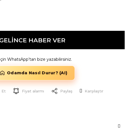
GELİNCE HABER VER
k için WhatsApp’tan bize yazabilirsiniz.
Odamda Nasıl Durur? (AI)
 Et
Fiyat alarmı
Paylaş
Karşılaştır