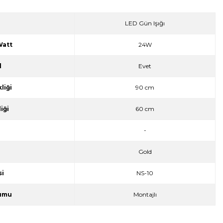
LED Gün Işığı
att
24W
l
Evet
liği
90 cm
iği
60 cm
l
-
Gold
si
NS-10
umu
Montajlı