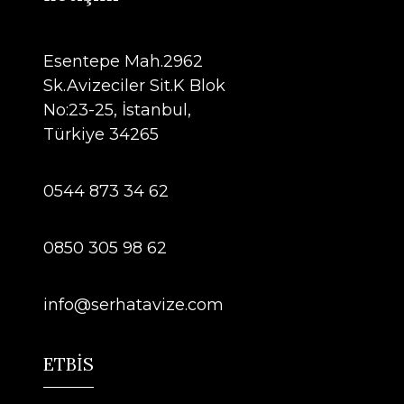
Esentepe Mah.2962
Sk.Avizeciler Sit.K Blok
No:23-25, İstanbul,
Türkiye 34265
0544 873 34 62
0850 305 98 62
info@serhatavize.com
ETBİS