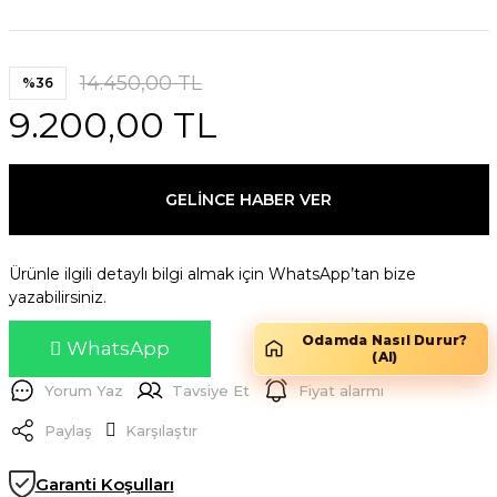
14.450,00 TL
%36
9.200,00 TL
GELİNCE HABER VER
Ürünle ilgili detaylı bilgi almak için WhatsApp’tan bize
yazabilirsiniz.
Odamda Nasıl Durur?
WhatsApp
(AI)
Yorum Yaz
Tavsiye Et
Fiyat alarmı
Paylaş
Karşılaştır
Garanti Koşulları