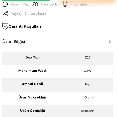
Yorum Yaz
Tavsiye Et
Fiyat alarmı
Paylaş
Karşılaştır
Garanti Koşulları
Ürün Bilgisi
Duy Tipi
E27
Maksimum Watt
60W
Ampul Dahil
Hayır
Ürün Yüksekliği
40 cm
Ürün Genişliği
65x15 cm