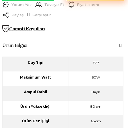
Yorum Yaz
Tavsiye Et
Fiyat alarmı
Paylaş
Karşılaştır
Garanti Koşulları
Ürün Bilgisi
Duy Tipi
E27
Maksimum Watt
60W
Ampul Dahil
Hayır
Ürün Yüksekliği
80 cm
Ürün Genişliği
65 cm