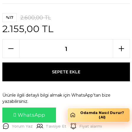
2.600,00 TL
%17
2.155,00 TL
SEPETE EKLE
Ürünle ilgili detaylı bilgi almak için WhatsApp’tan bize
yazabilirsiniz.
Odamda Nasıl Durur?
WhatsApp
(AI)
Yorum Yaz
Tavsiye Et
Fiyat alarmı