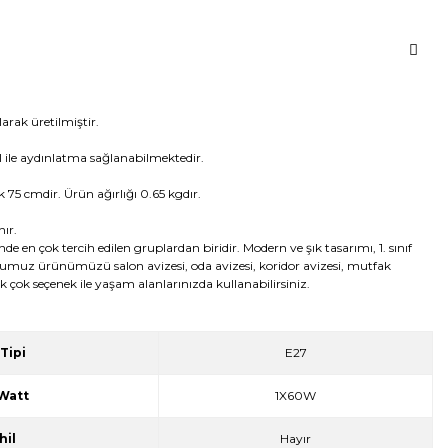
arak üretilmiştir.
l ile aydınlatma sağlanabilmektedir.
 75 cmdir. Ürün ağırlığı 0.65 kgdır.
ır.
inde en çok tercih edilen gruplardan biridir. Modern ve şık tasarımı, 1. sınıf
uğumuz ürünümüzü salon avizesi, oda avizesi, koridor avizesi, mutfak
k çok seçenek ile yaşam alanlarınızda kullanabilirsiniz.
Tipi
E27
Watt
1X60W
hil
Hayır