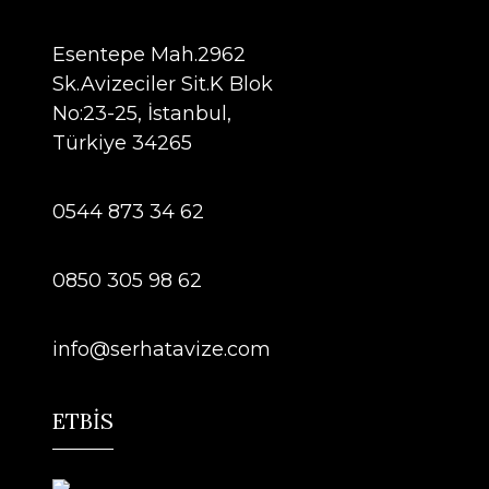
Esentepe Mah.2962
Sk.Avizeciler Sit.K Blok
No:23-25, İstanbul,
Türkiye 34265
0544 873 34 62
0850 305 98 62
info@serhatavize.com
ETBİS