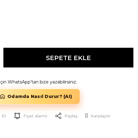
SEPETE EKLE
k için WhatsApp’tan bize yazabilirsiniz.
Odamda Nasıl Durur? (AI)
 Et
Fiyat alarmı
Paylaş
Karşılaştır