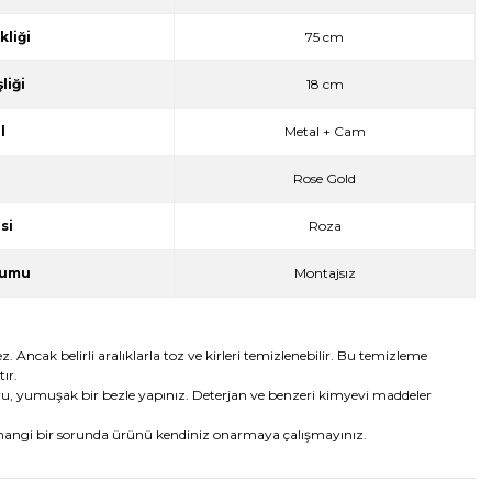
liği
75 cm
liği
18 cm
l
Metal + Cam
Rose Gold
si
Roza
rumu
Montajsız
Ancak belirli aralıklarla toz ve kirleri temizlenebilir. Bu temizleme
ır.
ru, yumuşak bir bezle yapınız. Deterjan ve benzeri kimyevi maddeler
angi bir sorunda ürünü kendiniz onarmaya çalışmayınız.