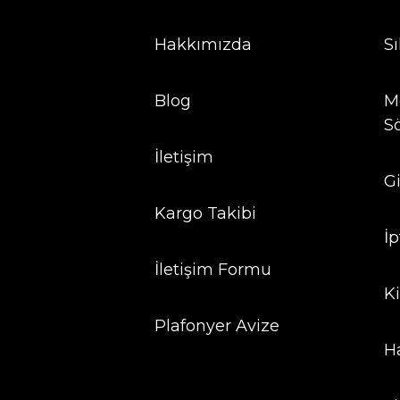
Hakkımızda
S
Blog
Me
S
İletişim
Gi
Kargo Takibi
İp
İletişim Formu
Ki
Plafonyer Avize
H