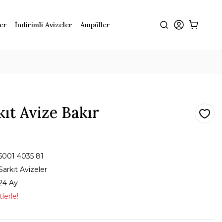
ler
İndirimli Avizeler
Ampüller
kıt Avize Bakır
5001 4035 81
Sarkıt Avizeler
24 Ay
lerle!