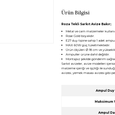
Ürün Bilgisi
Roza Tekli Sarkıt Avize Bakır;
Metal ve cam malzemeler kullanıl
Rose Gold boyalıdır.
E27 duy tipine sahip 1 adet ampu
MAX 60W güç tüketmektedir.
Ürün ölçüleri Ø:18 cm ve yükseklik
Ampuller ürüne dahil değildir.
Montajsız şekilde gönderim sağlan
Sarkıt avizeler, avize modelleri içeris
malzeme içeriği ve işçiliği ile sund
avizesi, yemek masası avizesi gibi pe
Ampul Duy 
Maksimum 
Ampul Da