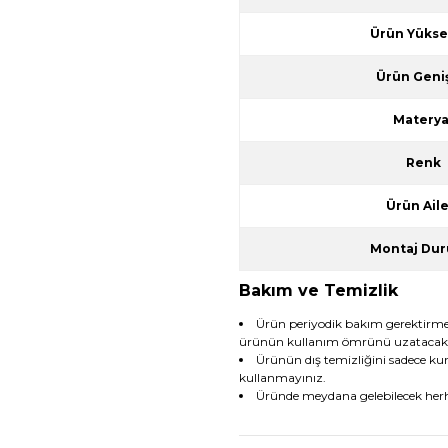
Ürün Yüksek
Ürün Geniş
Materya
Renk
Ürün Aile
Montaj Du
Bakım ve Temizlik
Ürün periyodik bakım gerektirmez. 
ürünün kullanım ömrünü uzatacakt
Ürünün dış temizliğini sadece ku
kullanmayınız.
Üründe meydana gelebilecek herh