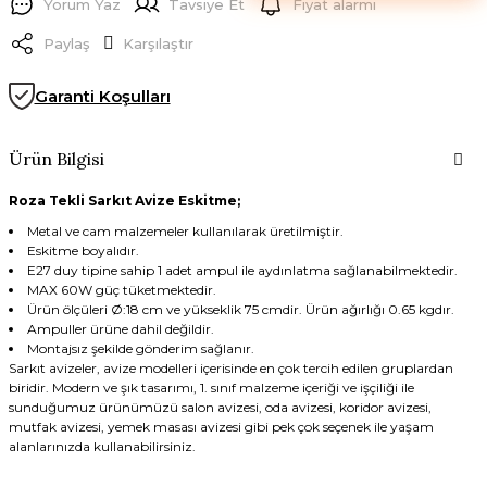
Yorum Yaz
Tavsiye Et
Fiyat alarmı
Paylaş
Karşılaştır
Garanti Koşulları
Ürün Bilgisi
Roza Tekli Sarkıt Avize Eskitme;
Metal ve cam malzemeler kullanılarak üretilmiştir.
Eskitme boyalıdır.
E27 duy tipine sahip 1 adet ampul ile aydınlatma sağlanabilmektedir.
MAX 60W güç tüketmektedir.
Ürün ölçüleri Ø:18 cm ve yükseklik 75 cmdir. Ürün ağırlığı 0.65 kgdır.
Ampuller ürüne dahil değildir.
Montajsız şekilde gönderim sağlanır.
Sarkıt avizeler, avize modelleri içerisinde en çok tercih edilen gruplardan
biridir. Modern ve şık tasarımı, 1. sınıf malzeme içeriği ve işçiliği ile
sunduğumuz ürünümüzü salon avizesi, oda avizesi, koridor avizesi,
mutfak avizesi, yemek masası avizesi gibi pek çok seçenek ile yaşam
alanlarınızda kullanabilirsiniz.