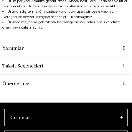
Ürün periyodik bakım gerektirmez. Ancak belirli aralıklarla toz ve kirleri
temizlenebilir. Bu temizleme ürünün kullanım ömrünü uzatacaktır.
Ürünün dış temizliğini sadece kuru, yumuşak bir bezle yapınız.
Deterjan ve benzeri kimyevi maddeler kullanmayınız.
Üründe meydana gelebilecek herhangi bir sorunda ürünü kendiniz
onarmaya çalışmayınız.
Yorumlar
Taksit Seçenekleri
Önerileriniz
Kurumsal