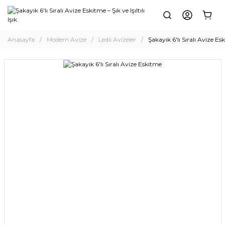
Anasayfa
Modern Avize
Ledli Avizeler
Şakayık 6'lı Sıralı Avize Es