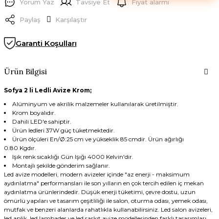
Yorum Yaz
Tavsiye Et
Fiyat alarmı
Paylaş
Karşılaştır
Garanti Koşulları
Ürün Bilgisi
Sofya 2 li Ledli Avize Krom;
Alüminyum ve akrilik malzemeler kullanılarak üretilmiştir.
Krom boyalıdır.
Dahili LED'e sahiptir.
Ürün ledleri 37W güç tüketmektedir.
Ürün ölçüleri En/Ø:25 cm ve yükseklik 85 cmdir. Ürün ağırlığı
0.80 Kgdır.
Işık renk sıcaklığı Gün Işığı 4000 Kelvin'dir.
Montajlı şekilde gönderim sağlanır.
Led avize modelleri, modern avizeler içinde "az enerji - maksimum
aydınlatma" performansları ile son yılların en çok tercih edilen iç mekan
aydınlatma ürünlerindedir. Düşük enerji tüketimi, çevre dostu, uzun
ömürlü yapıları ve tasarım çeşitliliği ile salon, oturma odası, yemek odası,
mutfak ve benzeri alanlarda rahatlıkla kullanabilirsiniz. Led salon avizeleri,
led aplik, led lambader ve led sarkıt avize modellerinden farklı tasarımları