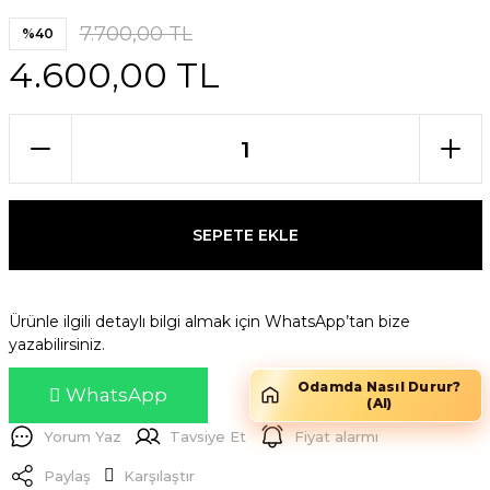
7.700,00 TL
%40
4.600,00 TL
SEPETE EKLE
Ürünle ilgili detaylı bilgi almak için WhatsApp’tan bize
yazabilirsiniz.
Odamda Nasıl Durur?
WhatsApp
(AI)
Yorum Yaz
Tavsiye Et
Fiyat alarmı
Paylaş
Karşılaştır