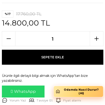
17.760,00 TL
%17
14.800,00 TL
SEPETE EKLE
Ürünle ilgili detaylı bilgi almak için WhatsApp’tan bize
yazabilirsiniz.
Odamda Nasıl Durur?
WhatsApp
(AI)
Yorum Yaz
Tavsiye Et
Fiyat alarmı