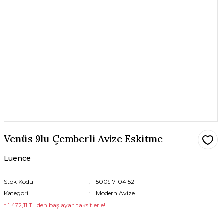
Venüs 9lu Çemberli Avize Eskitme
Luence
Stok Kodu
5009 7104 52
Kategori
Modern Avize
* 1.472,11 TL den başlayan taksitlerle!