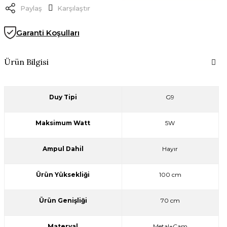
Paylaş
Karşılaştır
Garanti Koşulları
Ürün Bilgisi
Duy Tipi
G9
Maksimum Watt
5W
Ampul Dahil
Hayır
Ürün Yüksekliği
100 cm
Ürün Genişliği
70 cm
Materyal
Metal+Cam