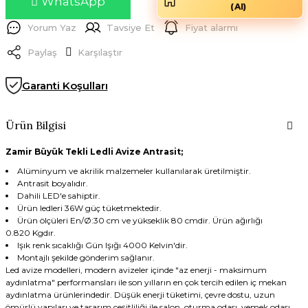
WhatsApp
(AI)
Yorum Yaz
Tavsiye Et
Fiyat alarmı
Paylaş
Karşılaştır
Garanti Koşulları
Ürün Bilgisi
Zamir Büyük Tekli Ledli Avize Antrasit;
Alüminyum ve akrilik malzemeler kullanılarak üretilmiştir.
Antrasit boyalıdır.
Dahili LED'e sahiptir.
Ürün ledleri 36W güç tüketmektedir.
Ürün ölçüleri En/Ø:30 cm ve yükseklik 80 cmdir. Ürün ağırlığı
0.820 Kgdır.
Işık renk sıcaklığı Gün Işığı 4000 Kelvin'dir.
Montajlı şekilde gönderim sağlanır.
Led avize modelleri, modern avizeler içinde "az enerji - maksimum
aydınlatma" performansları ile son yılların en çok tercih edilen iç mekan
aydınlatma ürünlerindedir. Düşük enerji tüketimi, çevre dostu, uzun
ömürlü yapıları ve tasarım çeşitliliği ile salon, oturma odası, yemek odası,