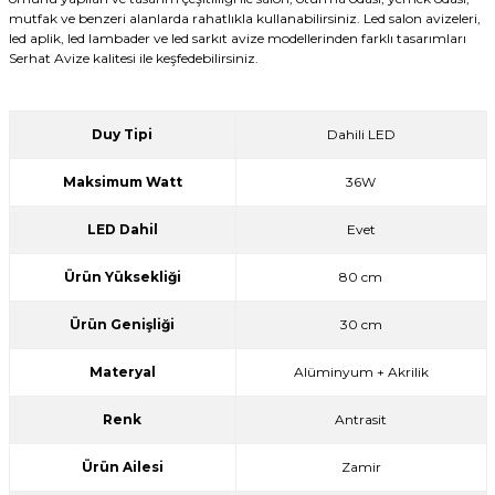
mutfak ve benzeri alanlarda rahatlıkla kullanabilirsiniz. Led salon avizeleri,
led aplik, led lambader ve led sarkıt avize modellerinden farklı tasarımları
Serhat Avize kalitesi ile keşfedebilirsiniz.
Duy Tipi
Dahili LED
Maksimum Watt
36W
LED Dahil
Evet
Ürün Yüksekliği
80 cm
Ürün Genişliği
30 cm
Materyal
Alüminyum + Akrilik
Renk
Antrasit
Ürün Ailesi
Zamir