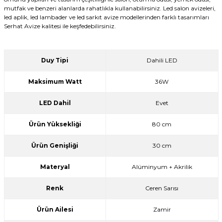
mutfak ve benzeri alanlarda rahatlıkla kullanabilirsiniz. Led salon avizeleri,
led aplik, led lambader ve led sarkıt avize modellerinden farklı tasarımları
Serhat Avize kalitesi ile keşfedebilirsiniz.
Duy Tipi
Dahili LED
Maksimum Watt
36W
LED Dahil
Evet
Ürün Yüksekliği
80 cm
Ürün Genişliği
30 cm
Materyal
Alüminyum + Akrilik
Renk
Ceren Sarısı
Ürün Ailesi
Zamir