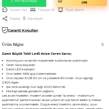
WhatsApp
(AI)
Yorum Yaz
Tavsiye Et
Fiyat alarmı
Paylaş
Karşılaştır
Garanti Koşulları
Ürün Bilgisi
Zamir Büyük Tekli Ledli Avize Ceren Sarısı;
Alüminyum ve akrilik malzemeler kullanılarak üretilmiştir.
Ceren Sarısı boyalıdır.
Dahili LED'e sahiptir.
Ürün ledleri 36W güç tüketmektedir.
Ürün ölçüleri En/Ø:30 cm ve yükseklik 80 cmdir. Ürün ağırlığı
0.820 Kgdır.
Işık renk sıcaklığı Gün Işığı 4000 Kelvin'dir.
Montajlı şekilde gönderim sağlanır.
Led avize modelleri, modern avizeler içinde "az enerji - maksimum
aydınlatma" performansları ile son yılların en çok tercih edilen iç mekan
aydınlatma ürünlerindedir. Düşük enerji tüketimi, çevre dostu, uzun
ömürlü yapıları ve tasarım çeşitliliği ile salon, oturma odası, yemek odası,