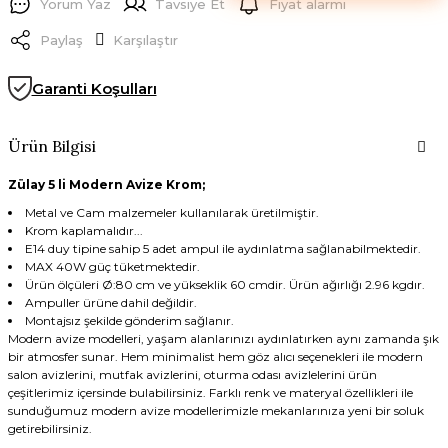
Yorum Yaz
Tavsiye Et
Fiyat alarmı
Paylaş
Karşılaştır
Garanti Koşulları
Ürün Bilgisi
Zülay 5 li Modern Avize Krom;
Metal ve Cam malzemeler kullanılarak üretilmiştir.
Krom kaplamalıdır...
E14 duy tipine sahip 5 adet ampul ile aydınlatma sağlanabilmektedir.
MAX 40W güç tüketmektedir.
Ürün ölçüleri Ø:80 cm ve yükseklik 60 cmdir. Ürün ağırlığı 2.96 kgdır.
Ampuller ürüne dahil değildir.
Montajsız şekilde gönderim sağlanır.
Modern avize modelleri, yaşam alanlarınızı aydınlatırken aynı zamanda şık
bir atmosfer sunar. Hem minimalist hem göz alıcı seçenekleri ile modern
salon avizlerini, mutfak avizlerini, oturma odası avizlelerini ürün
çeşitlerimiz içersinde bulabilirsiniz. Farklı renk ve materyal özellikleri ile
sunduğumuz modern avize modellerimizle mekanlarınıza yeni bir soluk
getirebilirsiniz.